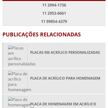
PLACA DE HOMENAGEM EM ACRÍLICO PREÇO
11 2994-1736
PLACA DE HOMENAGEM EM ACRÍLICO SP
11 2953-0661
PLACAS EM ACRÍLICO PERSONALIZADAS
11 99854-4379
PLACAS EM ACRÍLICO SP
PORTA CANETA DE ACRÍLICO
PUBLICAÇÕES RELACIONADAS
PORTA FOLDER EM ACRÍLICO
PORTA FOLDER EM ACRÍLICO DE PAREDE
PLACAS EM ACRÍLICO PERSONALIZADAS
PORTA RETRATO DE ACRÍLICO ONDE COMPRAR
PRISMA ACRÍLICO PREÇO
PRISMA DE ACRÍLICO
PLACA DE ACRÍLICO PARA HOMENAGEM
PRISMAS DE MESA EM ACRÍLICO
PRODUÇÃO DE TROFÉUS EM ACRÍLICO
QUADRO DE AVISO EM ACRÍLICO
QUADROS INFORMATIVOS EM ACRÍLICO
PLACA DE HOMENAGEM EM ACRÍLICO