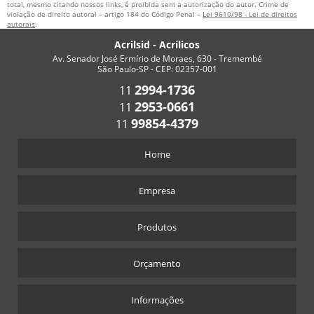
FORNECEDOR DE PEÇAS EM ACRÍLICO
total, mesmo citando nossos links, é proibida sem a autorização do autor. Crime de
violação de direito autoral – artigo 184 do Código Penal –
Lei 9610/98 - Lei de direitos
autorais
.
PREÇO DE TROFÉU EM ACRÍLICO
Acrilsid - Acrílicos
TROFÉU EM ACRÍLICO PREÇO
Av. Senador José Ermírio de Moraes, 630 - Tremembé
São Paulo-SP - CEP: 02357-001
FABRICA DE CAIXA DE ACRÍLICO
2994-1736
11
FABRICA DE DISPLAY ACRÍLICO
2953-0661
11
FORNECEDOR DE CAIXA DE ACRÍLICO
99854-4379
11
MARCADOR DE MESA PARA RESTAURANTE
Home
Empresa
Produtos
Orçamento
Informações