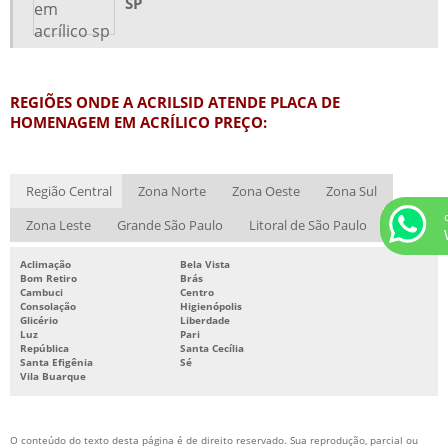
SP
TROFÉU ACRÍLICO LASER
TROFÉU EM ACRÍLICO
TROFÉUS E MEDALHAS EM ACRÍLICO
REGIÕES ONDE A ACRILSID ATENDE PLACA DE
TROFEUS EM ACRILICO SP
HOMENAGEM EM ACRÍLICO PREÇO:
URNA EM ACRÍLICO
URNAS DE ACRÍLICO PRONTA ENTREGA SP
Região Central
Zona Norte
Zona Oeste
Zona Sul
URNAS E DISPLAYS EM ACRÍLICO
Zona Leste
Grande São Paulo
Litoral de São Paulo
CAIXA DE ACRÍLICO PREÇO
CALENDÁRIO DE MESA EM ACRÍLICO PREÇO
Aclimação
Bela Vista
Bom Retiro
Brás
Cambuci
Centro
CÚPULA DE ACRÍLICO PREÇO
Consolação
Higienópolis
Glicério
Liberdade
DISPLAY ACRÍLICO PREÇO
Luz
Pari
República
Santa Cecília
FABRICA DE PEÇAS EM ACRÍLICO
Santa Efigênia
Sé
Vila Buarque
FABRICANTE DE PEÇAS EM ACRÍLICO
FABRICANTE DE TROFÉU DE ACRÍLICO
O conteúdo do texto desta página é de direito reservado. Sua reprodução, parcial ou