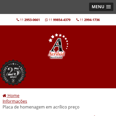
MENU
11
2953-0661
11
99854-4379
11
2994-1736
Home
Informações
Placa de homenagem em acrílico preço