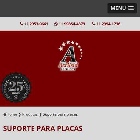
MENU
11
2953-0661
11
99854-4379
11
2994-1736
Home
❱
Produtos
❱
Suporte para placas
SUPORTE PARA PLACAS