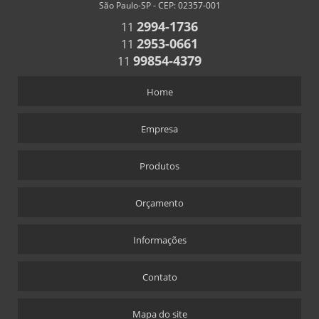
CRACHÁS
São Paulo-SP - CEP: 02357-001
2994-1736
11
ALFINETE QUE ACOMPANHA CRACHÁ
2953-0661
11
CRACHÁ
99854-4379
11
CRACHÁ EM ACRÍLICO COM IMPRESSÃO DIGITAL
Home
CRACHÁ NOVA ALABAMA
CRACHÁ VIA LASER
Empresa
ÍMÃ QUE ACOMPANHA CRACHÁ
CÚPULAS
Produtos
CÚPULA COM BASE ENCAIXE
Orçamento
CÚPULA COM BASE FIXA
CÚPULA EM ACRÍLICO
Informações
DISPLAY CARTÃO
Contato
DISPLAY PARA CARTÃO EXPOSITOR
DISPLAY MODELO “T” SANDUÍCHE
Mapa do site