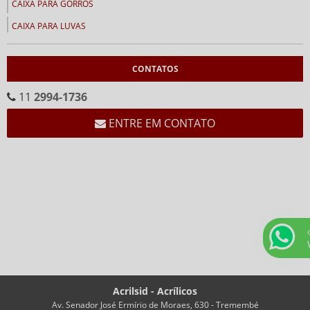
CAIXA PARA GORROS
CAIXA PARA LUVAS
CALENDÁRIOS
CONTATOS
CALENDÁRIO CEMA
CALENDÁRIO EM ACRÍLICO FORMATO “V”
11
2994-1736
CALENDÁRIO EM “V” FUNDO BRANCO
ENTRE EM CONTATO
CHAVEIROS
CHAVEIRO COM IMPRESSÃO
CHAVEIRO PERSONALIZADO
CHAVEIRO RETANGULAR
CHAVEIROS COM TRILHO PARA NÚMEROS
CHAVEIROS PERSONALIZADOS RETANGULARES
COFRES
Acrilsid - Acrílicos
COFRES EM ACRÍLICO
Av. Senador José Ermírio de Moraes, 630 - Tremembé