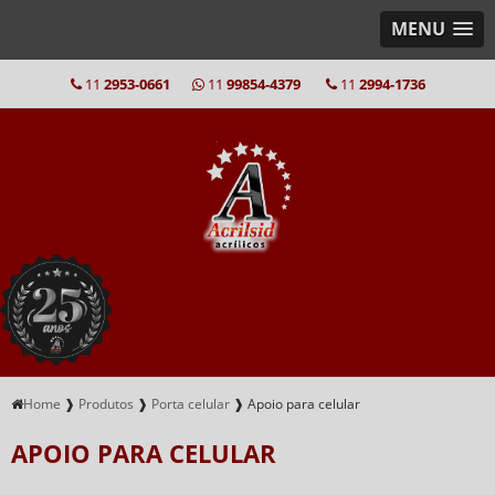
MENU
11
2953-0661
11
99854-4379
11
2994-1736
Home
❱
Produtos
❱
Porta celular
❱
Apoio para celular
APOIO PARA CELULAR