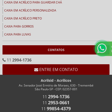
CAIXA EM ACRÍLICO PARA GUARDAR CHÁ
CAIXA EM ACRÍLICO PERSONALIZADA
CAIXA EM ACRÍLICO PRETO
CAIXA PARA GORROS
CAIXA PARA LUVAS
CALENDÁRIOS
CONTATOS
CALENDÁRIO CEMA
CALENDÁRIO EM ACRÍLICO FORMATO “V”
11
2994-1736
CALENDÁRIO EM “V” FUNDO BRANCO
ENTRE EM CONTATO
CHAVEIROS
Acrilsid - Acrílicos
CHAVEIRO COM IMPRESSÃO
Av. Senador José Ermírio de Moraes, 630 - Tremembé
São Paulo-SP - CEP: 02357-001
CHAVEIRO PERSONALIZADO
2994-1736
11
CHAVEIRO RETANGULAR
2953-0661
11
CHAVEIROS COM TRILHO PARA NÚMEROS
99854-4379
11