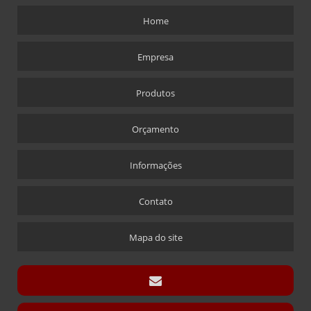
CHAVEIROS PERSONALIZADOS RETANGULARES
Home
COFRES
COFRES EM ACRÍLICO
Empresa
CRACHÁS
Produtos
ALFINETE QUE ACOMPANHA CRACHÁ
CRACHÁ
Orçamento
CRACHÁ EM ACRÍLICO COM IMPRESSÃO DIGITAL
CRACHÁ NOVA ALABAMA
Informações
CRACHÁ VIA LASER
Contato
ÍMÃ QUE ACOMPANHA CRACHÁ
CÚPULAS
Mapa do site
CÚPULA COM BASE ENCAIXE
CÚPULA COM BASE FIXA
CÚPULA EM ACRÍLICO