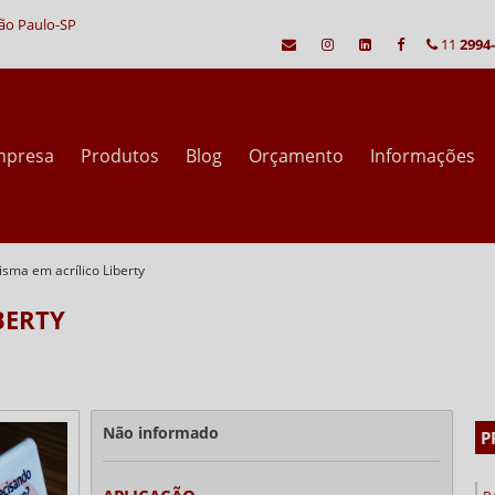
São Paulo-SP
11
2994
mpresa
Produtos
Blog
Orçamento
Informações
isma em acrílico Liberty
BERTY
Não informado
P