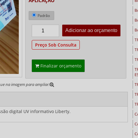
APLICAÇÃO
B
B
Padrão
B
B
T
Preço Sob Consulta
T
T
Finalizar orçamento
T
E
que na imagem para ampliar.
T
T
T
são digital UV informativo Liberty.
C
C
C