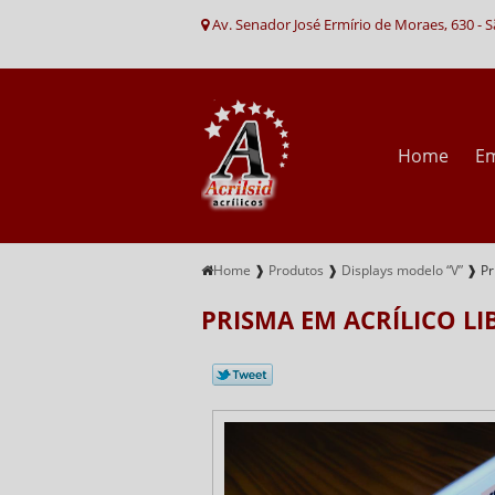
Av. Senador José Ermírio de Moraes, 630 - 
Home
E
Home
❱
Produtos
❱
Displays modelo “V”
❱
Pr
PRISMA EM ACRÍLICO LI