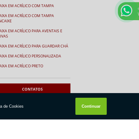
AIXA EM ACRÍLICO COM TAMPA
AIXA EM ACRÍLICO COM TAMPA
NCAIXE
AIXA EM ACRÍLICO PARA AVENTAIS E
UVAS
AIXA EM ACRÍLICO PARA GUARDAR CHÁ
AIXA EM ACRÍLICO PERSONALIZADA
AIXA EM ACRÍLICO PRETO
AIXA PARA GORROS
AIXA PARA LUVAS
CONTATOS
ALENDÁRIOS
11
2994-1736
ALENDÁRIO CEMA
ENTRE EM CONTATO
ALENDÁRIO EM ACRÍLICO FORMATO “V”
ALENDÁRIO EM “V” FUNDO BRANCO
to
Informações
Contato
Mapa do site
HAVEIROS