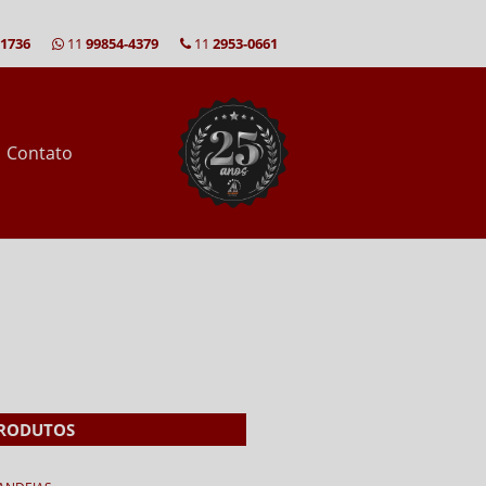
-1736
11
99854-4379
11
2953-0661
Contato
RODUTOS