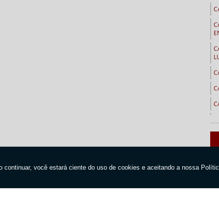
C
C
E
C
L
C
C
C
C
C
C
C
C
C
Home
Empresa
Produtos
Orçamen
emembé
C