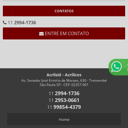
CALENDÁRIOS
CONTATOS
CALENDÁRIO CEMA
CALENDÁRIO EM ACRÍLICO FORMATO “V”
11
2994-1736
CALENDÁRIO EM “V” FUNDO BRANCO
ENTRE EM CONTATO
CHAVEIROS
CHAVEIRO COM IMPRESSÃO
CHAVEIRO PERSONALIZADO
CHAVEIRO RETANGULAR
Acrilsid - Acrílicos
CHAVEIROS COM TRILHO PARA NÚMEROS
Av. Senador José Ermírio de Moraes, 630 - Tremembé
São Paulo-SP - CEP: 02357-001
CHAVEIROS PERSONALIZADOS RETANGULARES
2994-1736
11
COFRES
2953-0661
11
COFRES EM ACRÍLICO
99854-4379
11
CRACHÁS
Home
ALFINETE QUE ACOMPANHA CRACHÁ