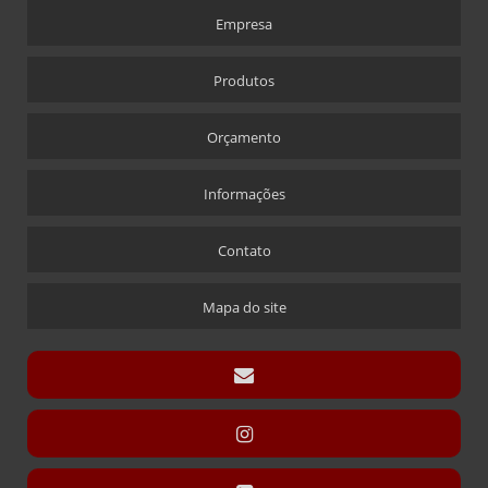
CRACHÁ
Empresa
CRACHÁ EM ACRÍLICO COM IMPRESSÃO DIGITAL
CRACHÁ NOVA ALABAMA
Produtos
CRACHÁ VIA LASER
Orçamento
ÍMÃ QUE ACOMPANHA CRACHÁ
CÚPULAS
Informações
CÚPULA COM BASE ENCAIXE
Contato
CÚPULA COM BASE FIXA
CÚPULA EM ACRÍLICO
Mapa do site
DISPLAY CARTÃO
DISPLAY PARA CARTÃO EXPOSITOR
DISPLAY MODELO “T” SANDUÍCHE
DISPLAY MODELO “T” SANDUÍCHE EM ACRÍLICO
DISPLAYS L