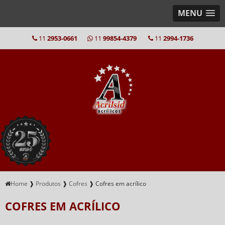
MENU
11
2953-0661
11
99854-4379
11
2994-1736
Home
❱
Produtos
❱
Cofres
❱
Cofres em acrílico
COFRES EM ACRÍLICO