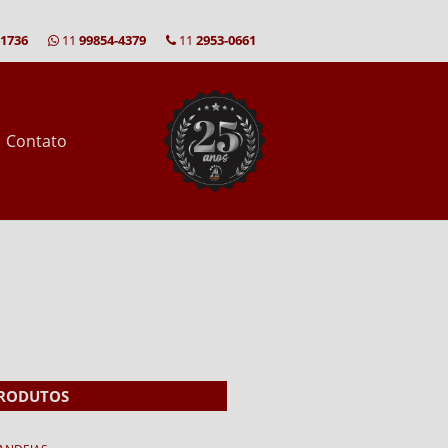
-1736
11
99854-4379
11
2953-0661
Contato
RODUTOS