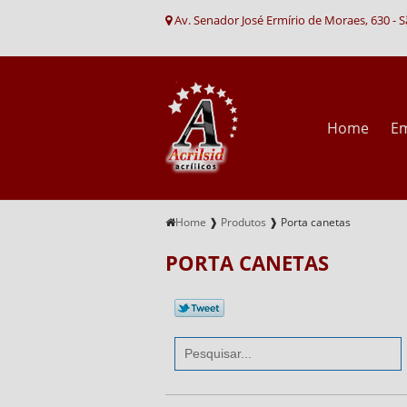
Av. Senador José Ermírio de Moraes, 630 - 
Home
E
Home
❱
Produtos
❱
Porta canetas
PORTA CANETAS