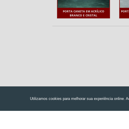
PORTA CANETA EM ACRÍLICO
PORT
BRANCO E CRISTAL
Acrilsid - Acrílicos
Av. Senador José Ermírio de Moraes, 630 - Tr
São Paulo-SP - CEP: 02357-001