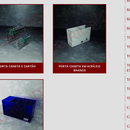
B
B
B
B
T
T
T
T
ORTA CANETA E CARTÃO
PORTA CANETA EM ACRÍLICO
E
BRANCO
T
T
T
C
C
C