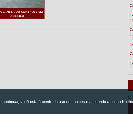
C
A CANETA OU CONTROLE EM
C
ACRÍLICO
E
C
L
C
C
C
C
C
C
C
C
C
Home
Empresa
Produtos
Orçamen
emembé
C