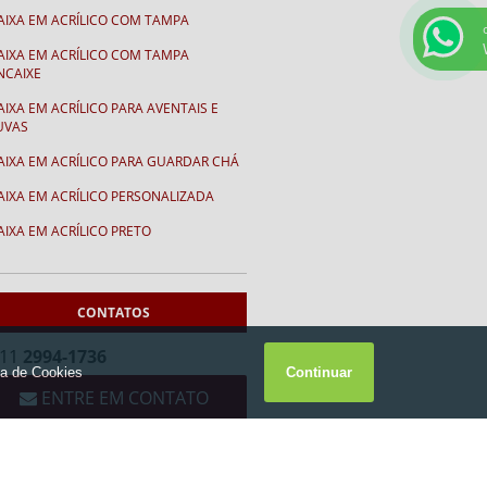
AIXA EM ACRÍLICO COM TAMPA
AIXA EM ACRÍLICO COM TAMPA
NCAIXE
AIXA EM ACRÍLICO PARA AVENTAIS E
UVAS
AIXA EM ACRÍLICO PARA GUARDAR CHÁ
AIXA EM ACRÍLICO PERSONALIZADA
AIXA EM ACRÍLICO PRETO
AIXA PARA GORROS
AIXA PARA LUVAS
CONTATOS
ALENDÁRIOS
11
2994-1736
ALENDÁRIO CEMA
ENTRE EM CONTATO
ALENDÁRIO EM ACRÍLICO FORMATO “V”
ALENDÁRIO EM “V” FUNDO BRANCO
to
Informações
Contato
Mapa do site
HAVEIROS