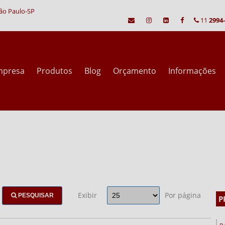
São Paulo-SP
11
2994
mpresa
Produtos
Blog
Orçamento
Informações
Exibir
Por página
PESQUISAR
P