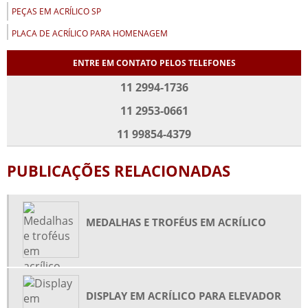
PEÇAS EM ACRÍLICO SP
PLACA DE ACRÍLICO PARA HOMENAGEM
PLACA DE HOMENAGEM EM ACRÍLICO
ENTRE EM CONTATO PELOS TELEFONES
PLACA DE HOMENAGEM EM ACRÍLICO PREÇO
11 2994-1736
PLACA DE HOMENAGEM EM ACRÍLICO SP
11 2953-0661
PLACAS EM ACRÍLICO PERSONALIZADAS
11 99854-4379
PLACAS EM ACRÍLICO SP
PORTA CANETA DE ACRÍLICO
PUBLICAÇÕES RELACIONADAS
PORTA FOLDER EM ACRÍLICO
PORTA FOLDER EM ACRÍLICO DE PAREDE
MEDALHAS E TROFÉUS EM ACRÍLICO
PORTA RETRATO DE ACRÍLICO ONDE COMPRAR
PRISMA ACRÍLICO PREÇO
PRISMA DE ACRÍLICO
DISPLAY EM ACRÍLICO PARA ELEVADOR
PRISMAS DE MESA EM ACRÍLICO