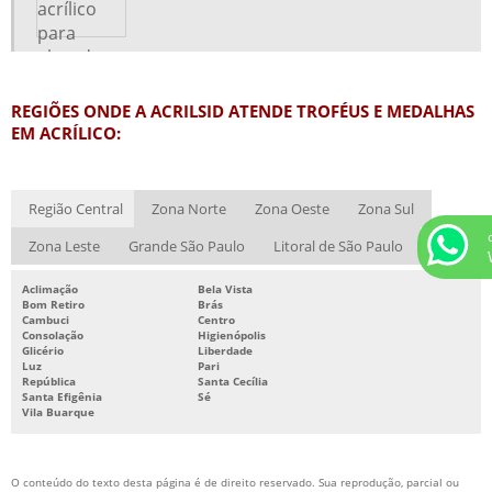
PRODUÇÃO DE TROFÉUS EM ACRÍLICO
QUADRO DE AVISO EM ACRÍLICO
QUADROS INFORMATIVOS EM ACRÍLICO
REGIÕES ONDE A ACRILSID ATENDE TROFÉUS E MEDALHAS
TROFÉU ACRÍLICO LASER
EM ACRÍLICO:
TROFÉU EM ACRÍLICO
TROFÉUS E MEDALHAS EM ACRÍLICO
Região Central
Zona Norte
Zona Oeste
Zona Sul
TROFEUS EM ACRILICO SP
Zona Leste
Grande São Paulo
Litoral de São Paulo
URNA EM ACRÍLICO
Aclimação
Bela Vista
URNAS DE ACRÍLICO PRONTA ENTREGA SP
Bom Retiro
Brás
Cambuci
Centro
URNAS E DISPLAYS EM ACRÍLICO
Consolação
Higienópolis
Glicério
Liberdade
Luz
Pari
CAIXA DE ACRÍLICO PREÇO
República
Santa Cecília
Santa Efigênia
Sé
CALENDÁRIO DE MESA EM ACRÍLICO PREÇO
Vila Buarque
CÚPULA DE ACRÍLICO PREÇO
DISPLAY ACRÍLICO PREÇO
O conteúdo do texto desta página é de direito reservado. Sua reprodução, parcial ou