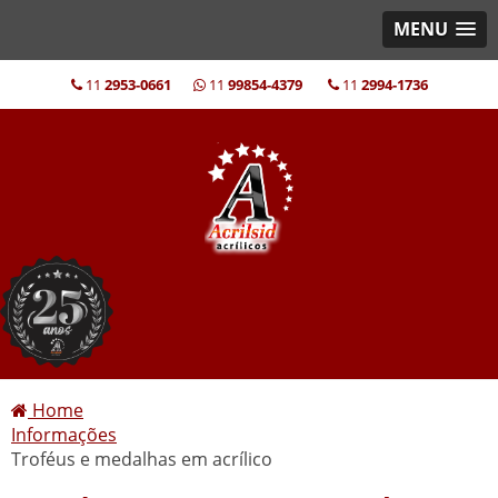
MENU
11
2953-0661
11
99854-4379
11
2994-1736
Home
Informações
Troféus e medalhas em acrílico