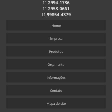
2994-1736
11
CHAVEIRO RETANGULAR
2953-0661
11
CHAVEIROS COM TRILHO PARA NÚMEROS
99854-4379
11
CHAVEIROS PERSONALIZADOS RETANGULARES
Home
COFRES
COFRES EM ACRÍLICO
Empresa
CRACHÁS
Produtos
ALFINETE QUE ACOMPANHA CRACHÁ
CRACHÁ
Orçamento
CRACHÁ EM ACRÍLICO COM IMPRESSÃO DIGITAL
CRACHÁ NOVA ALABAMA
Informações
CRACHÁ VIA LASER
Contato
ÍMÃ QUE ACOMPANHA CRACHÁ
CÚPULAS
Mapa do site
CÚPULA COM BASE ENCAIXE