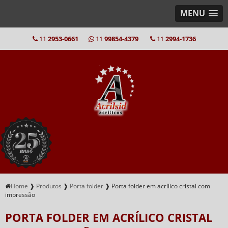
MENU
11
2953-0661
11
99854-4379
11
2994-1736
Home
❱
Produtos
❱
Porta folder
❱
Porta folder em acrílico cristal com
impressão
PORTA FOLDER EM ACRÍLICO CRISTAL