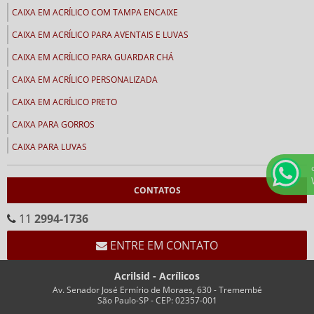
CAIXA EM ACRÍLICO COM TAMPA ENCAIXE
CAIXA EM ACRÍLICO PARA AVENTAIS E LUVAS
CAIXA EM ACRÍLICO PARA GUARDAR CHÁ
CAIXA EM ACRÍLICO PERSONALIZADA
CAIXA EM ACRÍLICO PRETO
CAIXA PARA GORROS
CAIXA PARA LUVAS
CALENDÁRIOS
CONTATOS
CALENDÁRIO CEMA
CALENDÁRIO EM ACRÍLICO FORMATO “V”
11
2994-1736
CALENDÁRIO EM “V” FUNDO BRANCO
ENTRE EM CONTATO
CHAVEIROS
Acrilsid - Acrílicos
CHAVEIRO COM IMPRESSÃO
Av. Senador José Ermírio de Moraes, 630 - Tremembé
São Paulo-SP - CEP: 02357-001
CHAVEIRO PERSONALIZADO