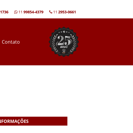
-1736
11
99854-4379
11
2953-0661
Contato
NFORMAÇÕES