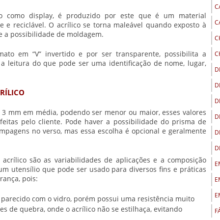
C
do como display, é produzido por este que é um material
C
te e reciclável. O acrílico se torna maleável quando exposto à
te a possibilidade de moldagem.
C
mato em “V” invertido e por ser transparente, possibilita a
C
 a leitura do que pode ser uma identificação de nome, lugar,
D
.
D
RÍLICO
D
 3 mm em média, podendo ser menor ou maior, esses valores
D
feitas pelo cliente. Pode haver a possibilidade do
prisma de
mpagens no verso, mas essa escolha é opcional e geralmente
D
D
acrílico
são as variabilidades de aplicações e a composição
E
 um utensílio que pode ser usado para diversos fins e práticas
ança, pois:
E
E
e parecido com o vidro, porém possui uma resistência muito
s de quebra, onde o acrílico não se estilhaça, evitando
F