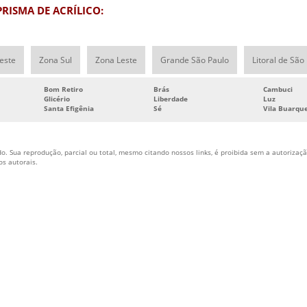
T
PRISMA DE ACRÍLICO:
U
U
S
este
Zona Sul
Zona Leste
Grande São Paulo
Litoral de São
U
Bom Retiro
Brás
Cambuci
Glicério
Liberdade
Luz
C
Santa Efigênia
Sé
Vila Buarqu
C
P
o. Sua reprodução, parcial ou total, mesmo citando nossos links, é proibida sem a autorização
C
tos autorais
.
D
Home
Empresa
Produtos
Orçamen
emembé
F
F
F
F
P