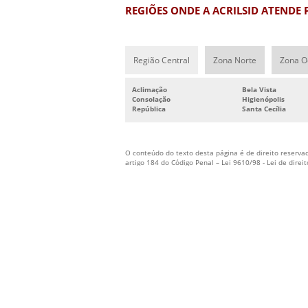
REGIÕES ONDE A ACRILSID ATENDE 
Região Central
Zona Norte
Zona O
Aclimação
Bela Vista
Consolação
Higienópolis
República
Santa Cecília
O conteúdo do texto desta página é de direito reservad
artigo 184 do Código Penal –
Lei 9610/98 - Lei de direi
Acrilsid - Acrílicos
Av. Senador José Ermírio de Moraes, 630 - Tr
São Paulo-SP - CEP: 02357-001
2994-1736
11
2953-0661
11
99854-4379
11
Copyright © Acrilsid. (Lei 9610 de 19/02/1998)