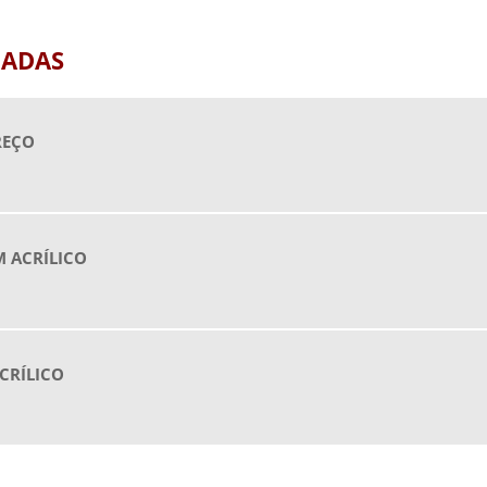
P
P
NADAS
P
P
REÇO
C
P
P
P
M ACRÍLICO
P
Q
Q
CRÍLICO
T
T
T