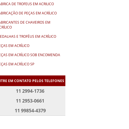
ÁBRICA DE TROFEUS EM ACRILICO
ABRICAÇÃO DE PEÇAS EM ACRÍLICO
ABRICANTES DE CHAVEIROS EM
CRÍLICO
EDALHAS E TROFÉUS EM ACRÍLICO
EÇAS EM ACRÍLICO
EÇAS EM ACRÍLICO SOB ENCOMENDA
EÇAS EM ACRÍLICO SP
LACA DE ACRÍLICO PARA HOMENAGEM
NTRE EM CONTATO PELOS TELEFONES
LACA DE HOMENAGEM EM ACRÍLICO
11 2994-1736
LACA DE HOMENAGEM EM ACRÍLICO
REÇO
11 2953-0661
LACA DE HOMENAGEM EM ACRÍLICO SP
11 99854-4379
LACAS EM ACRÍLICO PERSONALIZADAS
LACAS EM ACRÍLICO SP