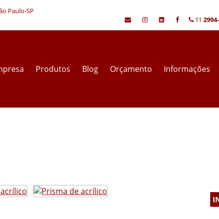
São Paulo-SP
11
2994
mpresa
Produtos
Blog
Orçamento
Informações
I