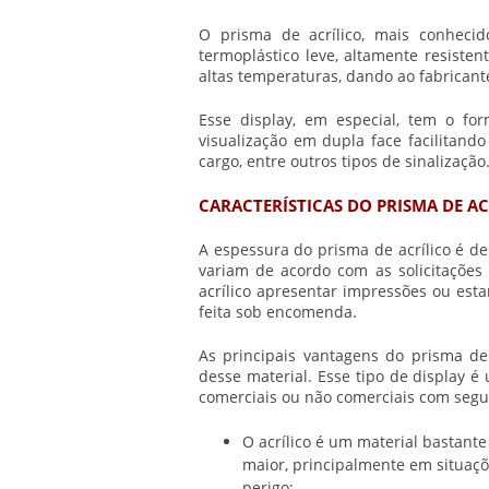
O
prisma de acrílico
, mais conheci
termoplástico leve, altamente resisten
altas temperaturas, dando ao fabrican
Esse display, em especial, tem o for
visualização em dupla face facilitando
cargo, entre outros tipos de sinalização
CARACTERÍSTICAS DO PRISMA DE AC
A espessura do
prisma de acrílico
é de
variam de acordo com as solicitações 
acrílico
apresentar impressões ou esta
feita sob encomenda.
As principais vantagens do
prisma de 
desse material. Esse tipo de display é
comerciais ou não comerciais com segur
O acrílico é um material bastant
maior, principalmente em situaçõe
perigo;