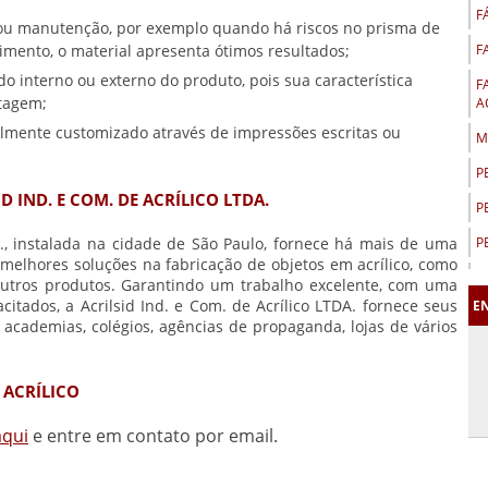
F
 ou manutenção, por exemplo quando há riscos no prisma de
limento, o material apresenta ótimos resultados;
F
ado interno ou externo do produto, pois sua característica
F
ntagem;
A
cilmente customizado através de impressões escritas ou
M
P
D IND. E COM. DE ACRÍLICO LTDA.
P
A., instalada na cidade de São Paulo, fornece há mais de uma
P
melhores soluções na fabricação de objetos em acrílico, como
P
 outros produtos. Garantindo um trabalho excelente, com uma
citados, a Acrilsid Ind. e Com. de Acrílico LTDA. fornece seus
E
P
cademias, colégios, agências de propaganda, lojas de vários
P
P
 ACRÍLICO
P
aqui
e entre em contato por email.
P
P