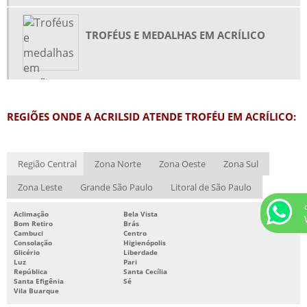
QUADRO DE AVISO EM ACRÍLICO
QUADROS INFORMATIVOS EM ACRÍLICO
TROFÉUS E MEDALHAS EM ACRÍLICO
TROFÉU ACRÍLICO LASER
TROFÉU EM ACRÍLICO
TROFÉUS E MEDALHAS EM ACRÍLICO
REGIÕES ONDE A ACRILSID ATENDE TROFÉU EM ACRÍLICO:
TROFEUS EM ACRILICO SP
URNA EM ACRÍLICO
URNAS DE ACRÍLICO PRONTA ENTREGA SP
Região Central
Zona Norte
Zona Oeste
Zona Sul
URNAS E DISPLAYS EM ACRÍLICO
Zona Leste
Grande São Paulo
Litoral de São Paulo
CAIXA DE ACRÍLICO PREÇO
Aclimação
Bela Vista
Bom Retiro
Brás
CALENDÁRIO DE MESA EM ACRÍLICO PREÇO
Cambuci
Centro
Consolação
Higienópolis
CÚPULA DE ACRÍLICO PREÇO
Glicério
Liberdade
Luz
Pari
DISPLAY ACRÍLICO PREÇO
República
Santa Cecília
Santa Efigênia
Sé
Vila Buarque
FABRICA DE PEÇAS EM ACRÍLICO