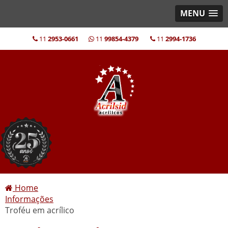
MENU
11
2953-0661
11
99854-4379
11
2994-1736
Home
Informações
Troféu em acrílico