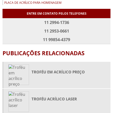
PLACA DE ACRÍLICO PARA HOMENAGEM
PLACA DE HOMENAGEM EM ACRÍLICO
ENTRE EM CONTATO PELOS TELEFONES
PLACA DE HOMENAGEM EM ACRÍLICO PREÇO
11 2994-1736
PLACA DE HOMENAGEM EM ACRÍLICO SP
11 2953-0661
PLACAS EM ACRÍLICO PERSONALIZADAS
11 99854-4379
PLACAS EM ACRÍLICO SP
PORTA CANETA DE ACRÍLICO
PUBLICAÇÕES RELACIONADAS
PORTA FOLDER EM ACRÍLICO
PORTA FOLDER EM ACRÍLICO DE PAREDE
TROFÉU EM ACRÍLICO PREÇO
PORTA RETRATO DE ACRÍLICO ONDE COMPRAR
PRISMA ACRÍLICO PREÇO
PRISMA DE ACRÍLICO
TROFÉU ACRÍLICO LASER
PRISMAS DE MESA EM ACRÍLICO
PRODUÇÃO DE TROFÉUS EM ACRÍLICO