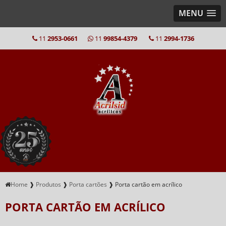
MENU
11
2953-0661
11
99854-4379
11
2994-1736
Home
❱
Produtos
❱
Porta cartões
❱
Porta cartão em acrílico
PORTA CARTÃO EM ACRÍLICO