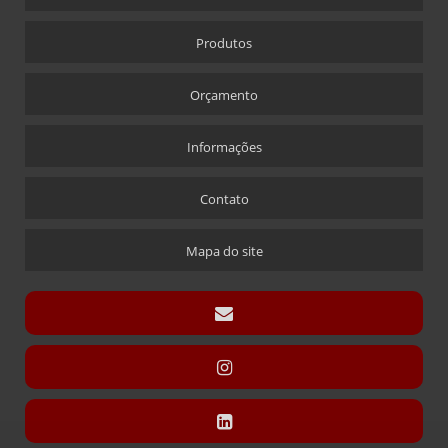
CRACHÁS
Produtos
ALFINETE QUE ACOMPANHA CRACHÁ
CRACHÁ
Orçamento
CRACHÁ EM ACRÍLICO COM IMPRESSÃO DIGITAL
CRACHÁ NOVA ALABAMA
Informações
CRACHÁ VIA LASER
Contato
ÍMÃ QUE ACOMPANHA CRACHÁ
CÚPULAS
Mapa do site
CÚPULA COM BASE ENCAIXE
CÚPULA COM BASE FIXA
CÚPULA EM ACRÍLICO
DISPLAY CARTÃO
DISPLAY PARA CARTÃO EXPOSITOR
DISPLAY MODELO “T” SANDUÍCHE