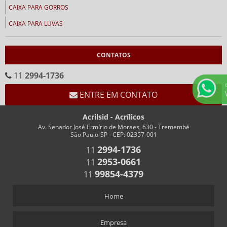
CAIXA PARA GORROS
CAIXA PARA LUVAS
CALENDÁRIOS
CONTATOS
CALENDÁRIO CEMA
CALENDÁRIO EM ACRÍLICO FORMATO “V”
11
2994-1736
CALENDÁRIO EM “V” FUNDO BRANCO
ENTRE EM CONTATO
CHAVEIROS
Acrilsid - Acrílicos
CHAVEIRO COM IMPRESSÃO
Av. Senador José Ermírio de Moraes, 630 - Tremembé
São Paulo-SP - CEP: 02357-001
CHAVEIRO PERSONALIZADO
2994-1736
11
CHAVEIRO RETANGULAR
2953-0661
11
CHAVEIROS COM TRILHO PARA NÚMEROS
99854-4379
11
CHAVEIROS PERSONALIZADOS RETANGULARES
Home
COFRES
COFRES EM ACRÍLICO
Empresa