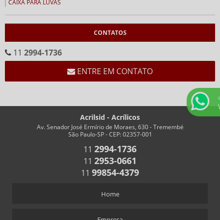
CAIXA PARA LUVAS
CALENDÁRIOS
CONTATOS
CALENDÁRIO CEMA
CALENDÁRIO EM ACRÍLICO FORMATO “V”
11
2994-1736
CALENDÁRIO EM “V” FUNDO BRANCO
ENTRE EM CONTATO
CHAVEIROS
CHAVEIRO COM IMPRESSÃO
CHAVEIRO PERSONALIZADO
Acrilsid - Acrílicos
Av. Senador José Ermírio de Moraes, 630 - Tremembé
CHAVEIRO RETANGULAR
São Paulo-SP - CEP: 02357-001
CHAVEIROS COM TRILHO PARA NÚMEROS
2994-1736
11
2953-0661
CHAVEIROS PERSONALIZADOS RETANGULARES
11
99854-4379
11
COFRES
COFRES EM ACRÍLICO
Home
CRACHÁS
Empresa