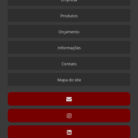
ALFINETE QUE ACOMPANHA CRACHÁ
CRACHÁ
Produtos
CRACHÁ EM ACRÍLICO COM IMPRESSÃO DIGITAL
CRACHÁ NOVA ALABAMA
Orçamento
CRACHÁ VIA LASER
Informações
ÍMÃ QUE ACOMPANHA CRACHÁ
CÚPULAS
Contato
CÚPULA COM BASE ENCAIXE
Mapa do site
CÚPULA COM BASE FIXA
CÚPULA EM ACRÍLICO
DISPLAY CARTÃO
DISPLAY PARA CARTÃO EXPOSITOR
DISPLAY MODELO “T” SANDUÍCHE
DISPLAY MODELO “T” SANDUÍCHE EM ACRÍLICO