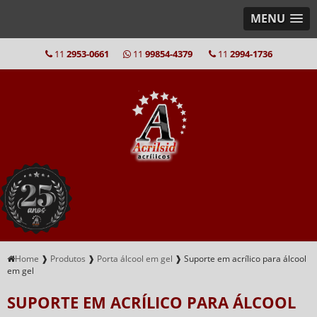
MENU
11
2953-0661
11
99854-4379
11
2994-1736
Home
❱
Produtos
❱
Porta álcool em gel
❱
Suporte em acrílico para álcool
em gel
SUPORTE EM ACRÍLICO PARA ÁLCOOL