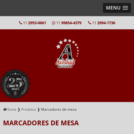
MENU
11
2953-0661
11
99854-4379
11
2994-1736
Home
❱
Produtos
❱
Marcadores de mesa
MARCADORES DE MESA