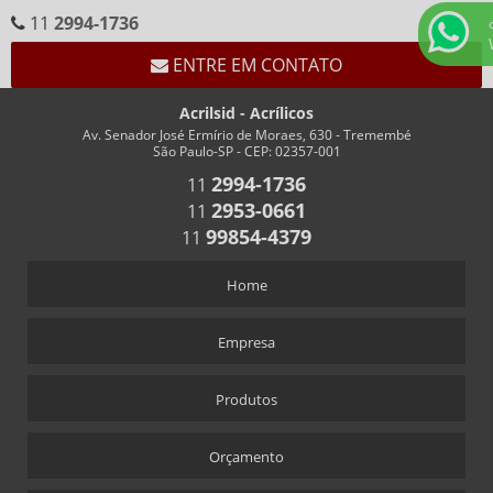
CALENDÁRIO EM ACRÍLICO FORMATO “V”
11
2994-1736
CALENDÁRIO EM “V” FUNDO BRANCO
ENTRE EM CONTATO
CHAVEIROS
Acrilsid - Acrílicos
CHAVEIRO COM IMPRESSÃO
Av. Senador José Ermírio de Moraes, 630 - Tremembé
São Paulo-SP - CEP: 02357-001
CHAVEIRO PERSONALIZADO
2994-1736
11
CHAVEIRO RETANGULAR
2953-0661
11
CHAVEIROS COM TRILHO PARA NÚMEROS
99854-4379
11
CHAVEIROS PERSONALIZADOS RETANGULARES
Home
COFRES
COFRES EM ACRÍLICO
Empresa
CRACHÁS
Produtos
ALFINETE QUE ACOMPANHA CRACHÁ
CRACHÁ
Orçamento
CRACHÁ EM ACRÍLICO COM IMPRESSÃO DIGITAL