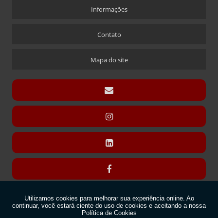
CRACHÁ NOVA ALABAMA
Informações
CRACHÁ VIA LASER
Contato
ÍMÃ QUE ACOMPANHA CRACHÁ
CÚPULAS
Mapa do site
CÚPULA COM BASE ENCAIXE
CÚPULA COM BASE FIXA
CÚPULA EM ACRÍLICO
DISPLAY CARTÃO
DISPLAY PARA CARTÃO EXPOSITOR
DISPLAY MODELO “T” SANDUÍCHE
DISPLAY MODELO “T” SANDUÍCHE EM ACRÍLICO
DISPLAYS L
DISPLAY “L” CÁPSULAS
Copyright © Acrilsid. (Lei 9610 de 19/02/1998)
DISPLAY “L” COM TRILHO PARA NOME