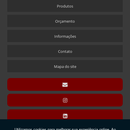
Produtos
CRACHÁ EM ACRÍLICO COM IMPRESSÃO DIGITAL
CRACHÁ NOVA ALABAMA
Orçamento
CRACHÁ VIA LASER
ÍMÃ QUE ACOMPANHA CRACHÁ
Informações
CÚPULAS
Contato
CÚPULA COM BASE ENCAIXE
CÚPULA COM BASE FIXA
Mapa do site
CÚPULA EM ACRÍLICO
DISPLAY CARTÃO
DISPLAY PARA CARTÃO EXPOSITOR
DISPLAY MODELO “T” SANDUÍCHE
DISPLAY MODELO “T” SANDUÍCHE EM ACRÍLICO
DISPLAYS L
DISPLAY “L” CÁPSULAS