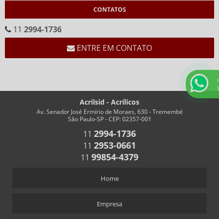
CONTATOS
CALENDÁRIO CEMA
CALENDÁRIO EM ACRÍLICO FORMATO “V”
11
2994-1736
CALENDÁRIO EM “V” FUNDO BRANCO
ENTRE EM CONTATO
CHAVEIROS
CHAVEIRO COM IMPRESSÃO
CHAVEIRO PERSONALIZADO
Acrilsid - Acrílicos
CHAVEIRO RETANGULAR
Av. Senador José Ermírio de Moraes, 630 - Tremembé
São Paulo-SP - CEP: 02357-001
CHAVEIROS COM TRILHO PARA NÚMEROS
2994-1736
11
CHAVEIROS PERSONALIZADOS RETANGULARES
2953-0661
11
COFRES
99854-4379
11
COFRES EM ACRÍLICO
Home
CRACHÁS
ALFINETE QUE ACOMPANHA CRACHÁ
Empresa
CRACHÁ