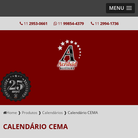
MENU
11
2953-0661
11
99854-4379
11
2994-1736
Home
❱
Produtos
❱
Calendários
❱
Calendário CEMA
CALENDÁRIO CEMA