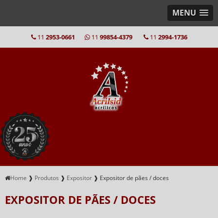
MENU
11
2953-0661
11
99854-4379
11
2994-1736
Home
❱
Produtos
❱
Expositor
❱
Expositor de pães / doces
EXPOSITOR DE PÃES / DOCES