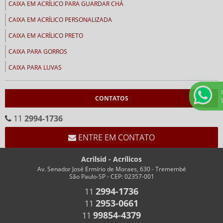
CAIXA EM ACRÍLICO PARA GUARDAR CHÁ
CAIXA EM ACRÍLICO PERSONALIZADA
CAIXA EM ACRÍLICO PRETO
CAIXA PARA GORROS
CAIXA PARA LUVAS
CALENDÁRIOS
CONTATOS
CALENDÁRIO CEMA
CALENDÁRIO EM ACRÍLICO FORMATO “V”
11
2994-1736
CALENDÁRIO EM “V” FUNDO BRANCO
ENTRE EM CONTATO
CHAVEIROS
Acrilsid - Acrílicos
CHAVEIRO COM IMPRESSÃO
Av. Senador José Ermírio de Moraes, 630 - Tremembé
São Paulo-SP - CEP: 02357-001
CHAVEIRO PERSONALIZADO
2994-1736
11
CHAVEIRO RETANGULAR
2953-0661
11
CHAVEIROS COM TRILHO PARA NÚMEROS
99854-4379
11