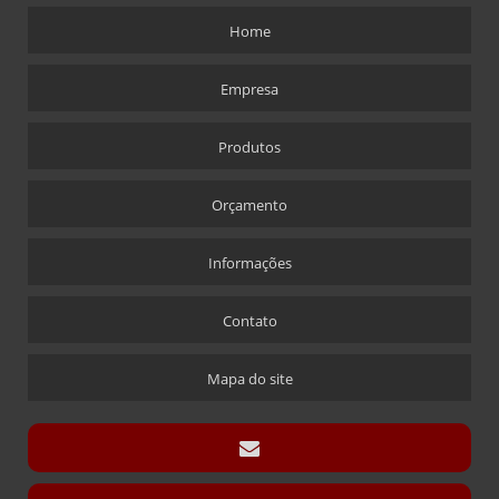
CHAVEIROS PERSONALIZADOS RETANGULARES
Home
COFRES
COFRES EM ACRÍLICO
Empresa
CRACHÁS
Produtos
ALFINETE QUE ACOMPANHA CRACHÁ
CRACHÁ
Orçamento
CRACHÁ EM ACRÍLICO COM IMPRESSÃO DIGITAL
CRACHÁ NOVA ALABAMA
Informações
CRACHÁ VIA LASER
Contato
ÍMÃ QUE ACOMPANHA CRACHÁ
CÚPULAS
Mapa do site
CÚPULA COM BASE ENCAIXE
CÚPULA COM BASE FIXA
CÚPULA EM ACRÍLICO