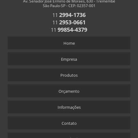
Av. Senador José Ermírio de Moraes, 630 - Tremembé
São Paulo-SP - CEP: 02357-001
CHAVEIRO PERSONALIZADO
2994-1736
11
CHAVEIRO RETANGULAR
2953-0661
11
CHAVEIROS COM TRILHO PARA NÚMEROS
99854-4379
11
CHAVEIROS PERSONALIZADOS RETANGULARES
Home
COFRES
COFRES EM ACRÍLICO
Empresa
CRACHÁS
Produtos
ALFINETE QUE ACOMPANHA CRACHÁ
CRACHÁ
Orçamento
CRACHÁ EM ACRÍLICO COM IMPRESSÃO DIGITAL
CRACHÁ NOVA ALABAMA
Informações
CRACHÁ VIA LASER
Contato
ÍMÃ QUE ACOMPANHA CRACHÁ
CÚPULAS