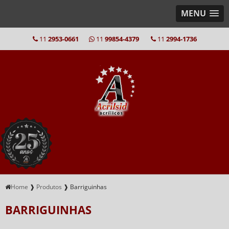
MENU
11
2953-0661
11
99854-4379
11
2994-1736
Home
❱
Produtos
❱
Barriguinhas
BARRIGUINHAS