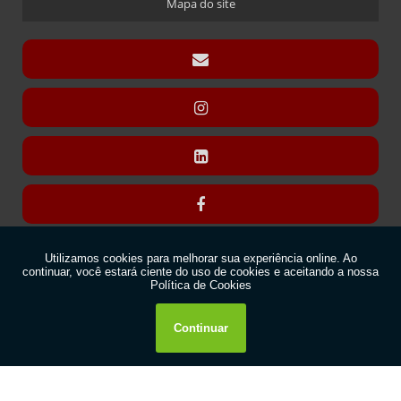
Mapa do site
CÚPULA COM BASE ENCAIXE
CÚPULA COM BASE FIXA
CÚPULA EM ACRÍLICO
DISPLAY CARTÃO
DISPLAY PARA CARTÃO EXPOSITOR
DISPLAY MODELO “T” SANDUÍCHE
DISPLAY MODELO “T” SANDUÍCHE EM ACRÍLICO
DISPLAYS L
DISPLAY “L” CÁPSULAS
Copyright © Acrilsid. (Lei 9610 de 19/02/1998)
DISPLAY “L” COM TRILHO PARA NOME
DISPLAY “L” LIBERTY
W3C
DISPLAY “L” PARA BRINCOS
W3C
DISPLAY “L” PREÇO
DISPLAY “L” PRETO PARA BRINCOS