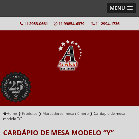
MENU
11
2953-0661
11
99854-4379
11
2994-1736
Home
❱
Produtos
❱
Marcadores mesa número
❱
Cardápio de mesa
modelo “Y”
CARDÁPIO DE MESA MODELO “Y”