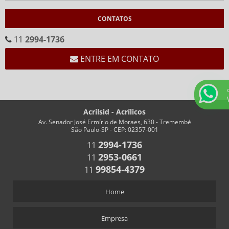
CALENDÁRIOS
CONTATOS
CALENDÁRIO CEMA
CALENDÁRIO EM ACRÍLICO FORMATO “V”
11
2994-1736
CALENDÁRIO EM “V” FUNDO BRANCO
ENTRE EM CONTATO
CHAVEIROS
CHAVEIRO COM IMPRESSÃO
CHAVEIRO PERSONALIZADO
Acrilsid - Acrílicos
CHAVEIRO RETANGULAR
Av. Senador José Ermírio de Moraes, 630 - Tremembé
São Paulo-SP - CEP: 02357-001
CHAVEIROS COM TRILHO PARA NÚMEROS
2994-1736
11
CHAVEIROS PERSONALIZADOS RETANGULARES
2953-0661
11
COFRES
99854-4379
11
COFRES EM ACRÍLICO
Home
CRACHÁS
ALFINETE QUE ACOMPANHA CRACHÁ
Empresa