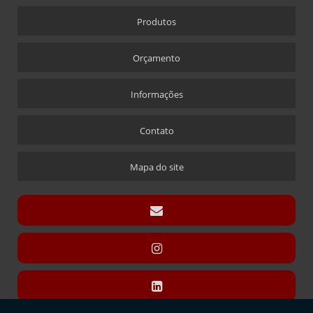
CRACHÁ
Produtos
CRACHÁ EM ACRÍLICO COM IMPRESSÃO DIGITAL
CRACHÁ NOVA ALABAMA
Orçamento
CRACHÁ VIA LASER
ÍMÃ QUE ACOMPANHA CRACHÁ
Informações
CÚPULAS
Contato
CÚPULA COM BASE ENCAIXE
CÚPULA COM BASE FIXA
Mapa do site
CÚPULA EM ACRÍLICO
DISPLAY CARTÃO
DISPLAY PARA CARTÃO EXPOSITOR
DISPLAY MODELO “T” SANDUÍCHE
DISPLAY MODELO “T” SANDUÍCHE EM ACRÍLICO
DISPLAYS L