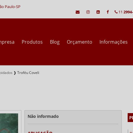
São Paulo-SP
11
2994
mpresa
Produtos
Blog
Orçamento
Informações
pidados
❱
Troféu Coveli
Não informado
P