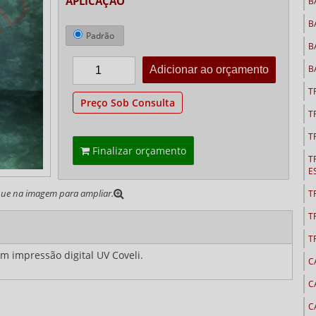
APLICAÇÃO
B
B
Padrão
B
B
T
Preço Sob Consulta
T
T
Finalizar orçamento
T
E
que na imagem para ampliar.
T
T
T
om impressão digital UV Coveli.
C
C
C