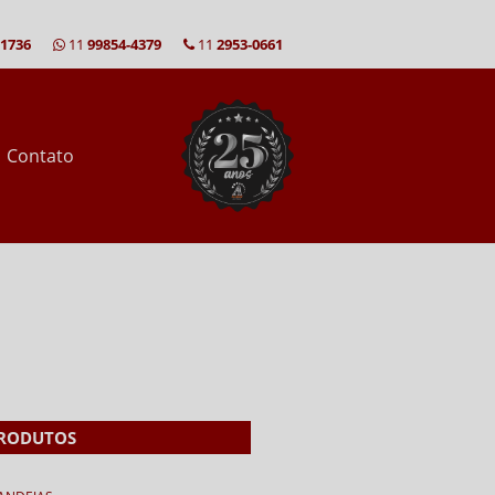
-1736
11
99854-4379
11
2953-0661
Contato
RODUTOS