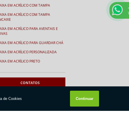
AIXA EM ACRÍLICO COM TAMPA
AIXA EM ACRÍLICO COM TAMPA
NCAIXE
AIXA EM ACRÍLICO PARA AVENTAIS E
UVAS
AIXA EM ACRÍLICO PARA GUARDAR CHÁ
AIXA EM ACRÍLICO PERSONALIZADA
AIXA EM ACRÍLICO PRETO
AIXA PARA GORROS
AIXA PARA LUVAS
CONTATOS
ALENDÁRIOS
11
2994-1736
ALENDÁRIO CEMA
ENTRE EM CONTATO
ALENDÁRIO EM ACRÍLICO FORMATO “V”
ALENDÁRIO EM “V” FUNDO BRANCO
to
Informações
Contato
Mapa do site
HAVEIROS