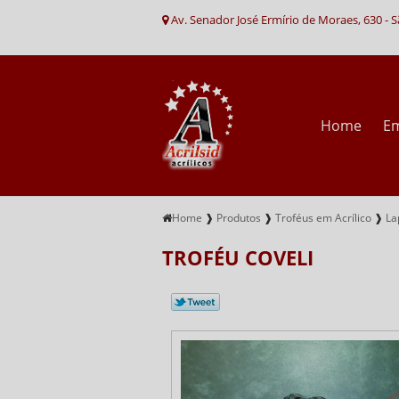
Av. Senador José Ermírio de Moraes, 630 - 
Home
E
Home
❱
Produtos
❱
Troféus em Acrílico
❱
La
TROFÉU COVELI