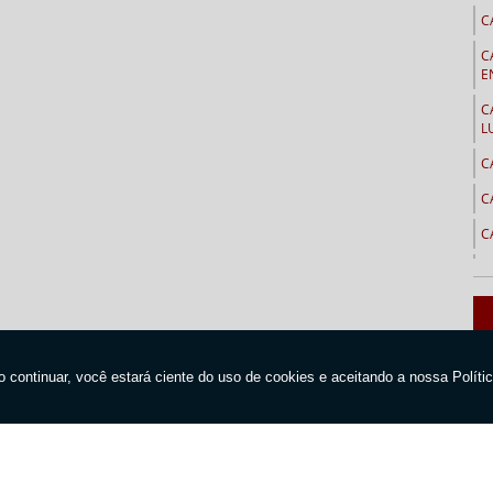
C
C
E
C
L
C
C
C
C
C
C
C
C
C
Home
Empresa
Produtos
Orçamen
emembé
C