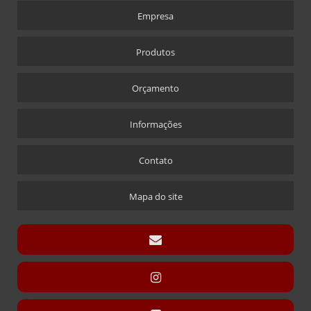
COFRES EM ACRÍLICO
Empresa
CRACHÁS
Produtos
ALFINETE QUE ACOMPANHA CRACHÁ
CRACHÁ
Orçamento
CRACHÁ EM ACRÍLICO COM IMPRESSÃO DIGITAL
CRACHÁ NOVA ALABAMA
Informações
CRACHÁ VIA LASER
Contato
ÍMÃ QUE ACOMPANHA CRACHÁ
CÚPULAS
Mapa do site
CÚPULA COM BASE ENCAIXE
CÚPULA COM BASE FIXA
CÚPULA EM ACRÍLICO
DISPLAY CARTÃO
DISPLAY PARA CARTÃO EXPOSITOR