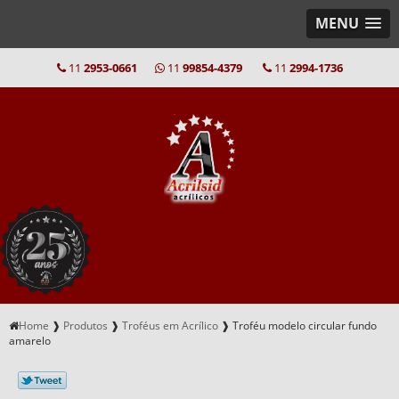
MENU
11
2953-0661
11
99854-4379
11
2994-1736
Home
❱
Produtos
❱
Troféus em Acrílico
❱
Troféu modelo circular fundo
amarelo