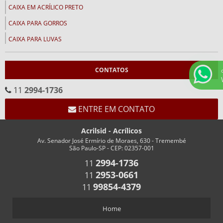
CAIXA EM ACRÍLICO PRETO
CAIXA PARA GORROS
CAIXA PARA LUVAS
CALENDÁRIOS
CONTATOS
CALENDÁRIO CEMA
CALENDÁRIO EM ACRÍLICO FORMATO “V”
11
2994-1736
CALENDÁRIO EM “V” FUNDO BRANCO
ENTRE EM CONTATO
CHAVEIROS
Acrilsid - Acrílicos
CHAVEIRO COM IMPRESSÃO
Av. Senador José Ermírio de Moraes, 630 - Tremembé
São Paulo-SP - CEP: 02357-001
CHAVEIRO PERSONALIZADO
2994-1736
11
CHAVEIRO RETANGULAR
2953-0661
11
CHAVEIROS COM TRILHO PARA NÚMEROS
99854-4379
11
CHAVEIROS PERSONALIZADOS RETANGULARES
Home
COFRES