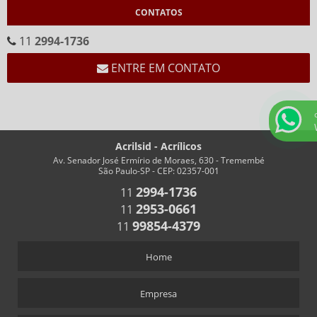
CONTATOS
CALENDÁRIO CEMA
CALENDÁRIO EM ACRÍLICO FORMATO “V”
11
2994-1736
CALENDÁRIO EM “V” FUNDO BRANCO
ENTRE EM CONTATO
CHAVEIROS
CHAVEIRO COM IMPRESSÃO
CHAVEIRO PERSONALIZADO
Acrilsid - Acrílicos
CHAVEIRO RETANGULAR
Av. Senador José Ermírio de Moraes, 630 - Tremembé
São Paulo-SP - CEP: 02357-001
CHAVEIROS COM TRILHO PARA NÚMEROS
2994-1736
11
CHAVEIROS PERSONALIZADOS RETANGULARES
2953-0661
11
COFRES
99854-4379
11
COFRES EM ACRÍLICO
Home
CRACHÁS
ALFINETE QUE ACOMPANHA CRACHÁ
Empresa
CRACHÁ