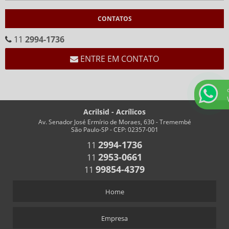
CALENDÁRIOS
CONTATOS
CALENDÁRIO CEMA
CALENDÁRIO EM ACRÍLICO FORMATO “V”
11
2994-1736
CALENDÁRIO EM “V” FUNDO BRANCO
ENTRE EM CONTATO
CHAVEIROS
CHAVEIRO COM IMPRESSÃO
CHAVEIRO PERSONALIZADO
Acrilsid - Acrílicos
CHAVEIRO RETANGULAR
Av. Senador José Ermírio de Moraes, 630 - Tremembé
São Paulo-SP - CEP: 02357-001
CHAVEIROS COM TRILHO PARA NÚMEROS
2994-1736
11
CHAVEIROS PERSONALIZADOS RETANGULARES
2953-0661
11
COFRES
99854-4379
11
COFRES EM ACRÍLICO
Home
CRACHÁS
ALFINETE QUE ACOMPANHA CRACHÁ
Empresa