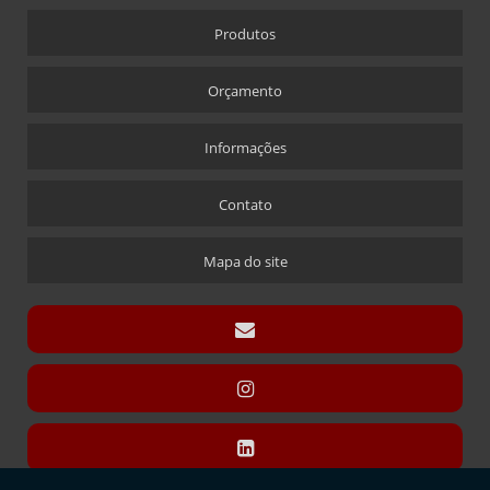
CRACHÁ
Produtos
CRACHÁ EM ACRÍLICO COM IMPRESSÃO DIGITAL
CRACHÁ NOVA ALABAMA
Orçamento
CRACHÁ VIA LASER
ÍMÃ QUE ACOMPANHA CRACHÁ
Informações
CÚPULAS
Contato
CÚPULA COM BASE ENCAIXE
CÚPULA COM BASE FIXA
Mapa do site
CÚPULA EM ACRÍLICO
DISPLAY CARTÃO
DISPLAY PARA CARTÃO EXPOSITOR
DISPLAY MODELO “T” SANDUÍCHE
DISPLAY MODELO “T” SANDUÍCHE EM ACRÍLICO
DISPLAYS L