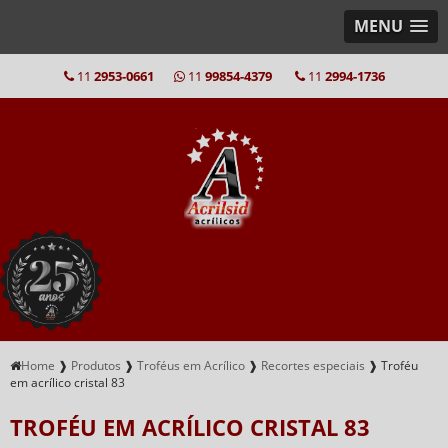
MENU
11
2953-0661
11
99854-4379
11
2994-1736
Home
❱
Produtos
❱
Troféus em Acrílico
❱
Recortes especiais
❱
Troféu
em acrílico cristal 83
TROFÉU EM ACRÍLICO CRISTAL 83