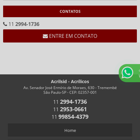
CALENDÁRIOS
CONTATOS
CALENDÁRIO CEMA
CALENDÁRIO EM ACRÍLICO FORMATO “V”
11
2994-1736
CALENDÁRIO EM “V” FUNDO BRANCO
ENTRE EM CONTATO
CHAVEIROS
CHAVEIRO COM IMPRESSÃO
CHAVEIRO PERSONALIZADO
CHAVEIRO RETANGULAR
Acrilsid - Acrílicos
CHAVEIROS COM TRILHO PARA NÚMEROS
Av. Senador José Ermírio de Moraes, 630 - Tremembé
CHAVEIROS PERSONALIZADOS RETANGULARES
São Paulo-SP - CEP: 02357-001
2994-1736
11
COFRES
2953-0661
11
COFRES EM ACRÍLICO
99854-4379
11
CRACHÁS
Home
ALFINETE QUE ACOMPANHA CRACHÁ