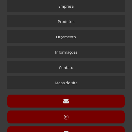
CRACHÁ
Empresa
CRACHÁ EM ACRÍLICO COM IMPRESSÃO DIGITAL
CRACHÁ NOVA ALABAMA
Produtos
CRACHÁ VIA LASER
Orçamento
ÍMÃ QUE ACOMPANHA CRACHÁ
CÚPULAS
Informações
CÚPULA COM BASE ENCAIXE
Contato
CÚPULA COM BASE FIXA
CÚPULA EM ACRÍLICO
Mapa do site
DISPLAY CARTÃO
DISPLAY PARA CARTÃO EXPOSITOR
DISPLAY MODELO “T” SANDUÍCHE
DISPLAY MODELO “T” SANDUÍCHE EM ACRÍLICO
DISPLAYS L