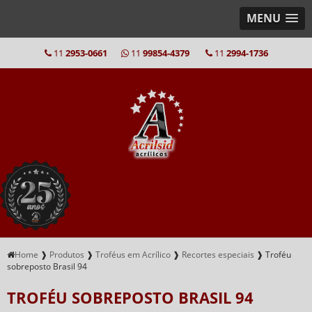
MENU
11
2953-0661
11
99854-4379
11
2994-1736
Home
❱
Produtos
❱
Troféus em Acrílico
❱
Recortes especiais
❱
Troféu
sobreposto Brasil 94
TROFÉU SOBREPOSTO BRASIL 94