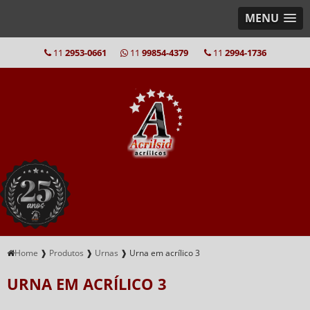
MENU
11
2953-0661
11
99854-4379
11
2994-1736
Home
❱
Produtos
❱
Urnas
❱
Urna em acrílico 3
URNA EM ACRÍLICO 3