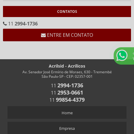
CALENDÁRIOS
CONTATOS
CALENDÁRIO CEMA
CALENDÁRIO EM ACRÍLICO FORMATO “V”
11
2994-1736
CALENDÁRIO EM “V” FUNDO BRANCO
ENTRE EM CONTATO
CHAVEIROS
CHAVEIRO COM IMPRESSÃO
CHAVEIRO PERSONALIZADO
Acrilsid - Acrílicos
CHAVEIRO RETANGULAR
Av. Senador José Ermírio de Moraes, 630 - Tremembé
São Paulo-SP - CEP: 02357-001
CHAVEIROS COM TRILHO PARA NÚMEROS
2994-1736
11
CHAVEIROS PERSONALIZADOS RETANGULARES
2953-0661
11
COFRES
99854-4379
11
COFRES EM ACRÍLICO
Home
CRACHÁS
ALFINETE QUE ACOMPANHA CRACHÁ
Empresa