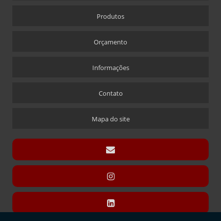
CRACHÁ
Produtos
CRACHÁ EM ACRÍLICO COM IMPRESSÃO DIGITAL
CRACHÁ NOVA ALABAMA
Orçamento
CRACHÁ VIA LASER
Informações
ÍMÃ QUE ACOMPANHA CRACHÁ
CÚPULAS
Contato
CÚPULA COM BASE ENCAIXE
CÚPULA COM BASE FIXA
Mapa do site
CÚPULA EM ACRÍLICO
DISPLAY CARTÃO
DISPLAY PARA CARTÃO EXPOSITOR
DISPLAY MODELO “T” SANDUÍCHE
DISPLAY MODELO “T” SANDUÍCHE EM ACRÍLICO
DISPLAYS L